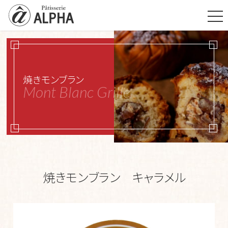
t
o
g
g
l
e
n
a
v
焼きモンブラン
i
Mont Blanc Grille
g
a
t
i
o
n
焼きモンブラン キャラメル